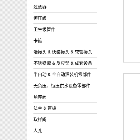
过滤器
恒压阀
卫生级管件
卡箍
活接头 & 快装接头 & 软管接头
不锈钢罐 & 反应釜 & 成套设备
半自动 & 全自动灌装机零部件
无负压、恒压供水设备零部件
角座阀
法兰 & 盲板
取样阀
人孔